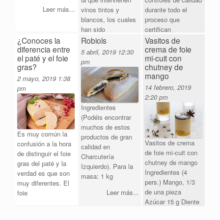
Leer más...
vinos tintos y
durante todo el
blancos, los cuales
proceso que
han sido
certifican
¿Conoces la
Robiols
Vasitos de
Leer más...
Leer más...
diferencia entre
crema de foie
5 abril, 2019
12:30
el paté y el foie
mi-cuit con
pm
gras?
chutney de
mango
2 mayo, 2019
1:38
14 febrero, 2019
pm
2:20 pm
Ingredientes
(Podéis encontrar
muchos de estos
Es muy común la
productos de gran
Vasitos de crema
confusión a la hora
calidad en
de foie mi-cuit con
de distinguir el foie
Charcutería
chutney de mango
gras del paté y la
Izquierdo). Para la
Ingredientes (4
verdad es que son
masa: 1 kg
pers.) Mango, 1/3
muy diferentes. El
de una pieza
Leer más...
foie
Azúcar 15 g Diente
Leer más...
Leer más...