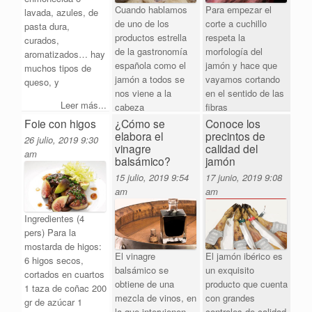
Para empezar el
Cuando hablamos
lavada, azules, de
corte a cuchillo
de uno de los
pasta dura,
respeta la
productos estrella
curados,
morfología del
de la gastronomía
aromatizados… hay
jamón y hace que
española como el
muchos tipos de
vayamos cortando
jamón a todos se
queso, y
en el sentido de las
nos viene a la
Leer más...
fibras
cabeza
Foie con higos
¿Cómo se
Conoce los
Leer más...
Leer más...
elabora el
precintos de
26 julio, 2019
9:30
vinagre
calidad del
am
balsámico?
jamón
15 julio, 2019
9:54
17 junio, 2019
9:08
am
am
Ingredientes (4
pers) Para la
mostarda de higos:
El vinagre
El jamón ibérico es
6 higos secos,
balsámico se
un exquisito
cortados en cuartos
obtiene de una
producto que cuenta
1 taza de coñac 200
mezcla de vinos, en
con grandes
gr de azúcar 1
la que intervienen
controles de calidad