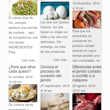
18 diciembre, 2019
4:16 pm
En estos días de
Los dos son quesos
frio, siempre
frescos, los dos
apetece una comida
Para que los
tienen su origen en
de cuchara .. aquí
embutidos se
Italia y los dos son
os compartimos una
conserven en
deliciosos. Sin
rica receta:
perfecto estado
embargo, se trata
INGREDIENTES
durante el mayor
de dos productos
Para
tiempo posible una
Leer más...
Leer más...
vez comprados, es
importante
¿Para qué sirve
Conoce el
Diferencias entre
cada queso?
proceso de
el jamón cortado
Leer más...
curación del
a cuchillo o a
31 octubre, 2019
jamón
máquina
10:22 am
27 septiembre, 2019
29 agosto, 2019
9:16 am
10:47 am
De corteza tierna,
enmohecida o