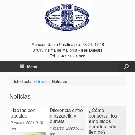
Mercado Santa Catalina pto. 73/74, 17/18
07013 Palma de Mallorca - Illes Balears
Tel. +34 971 731966
Menú
Usted está en
Inicio
»
Noticias
Noticias
Habitas con
Diferencia entre
¿Cómo
bacalao
mozzarella y
conservar los
burrata
embutidos
2 enero, 2021
9:10
curados más
1 marzo, 2020
9:30
pm
tiempo?
am