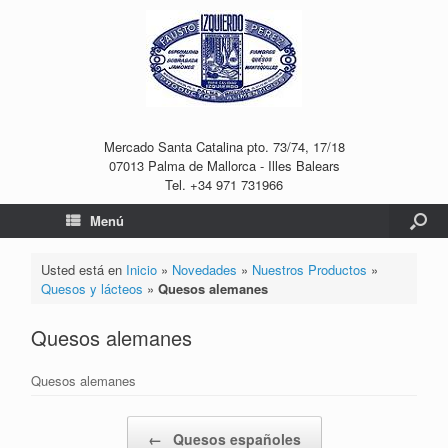
Mercado Santa Catalina pto. 73/74, 17/18
07013 Palma de Mallorca - Illes Balears
Tel. +34 971 731966
Menú
Usted está en
Inicio
»
Novedades
»
Nuestros Productos
»
Quesos y lácteos
»
Quesos alemanes
Quesos alemanes
Quesos alemanes
Navegador de artículos
←
Quesos españoles