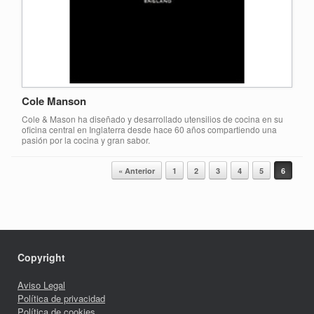
Cole Manson
Cole & Mason ha diseñado y desarrollado utensilios de cocina en su
oficina central en Inglaterra desde hace 60 años compartiendo una
pasión por la cocina y gran sabor.
Navegador de artículos
« Anterior
1
2
3
4
5
6
Copyright
Aviso Legal
Política de privacidad
Política de cookies